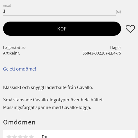
Antal
st
Lägg ti
KÖP
Lagerstatus
I lager
Artikelnr
55843-002107-LB4-75
Ge ett omdöme!
Klassiskt och snyggt läderbälte från Cavallo.
Små stansade Cavallo-logotyper över hela bältet.
Mässingsfärgat spänne med Cavallo-logga.
Omdömen
Du