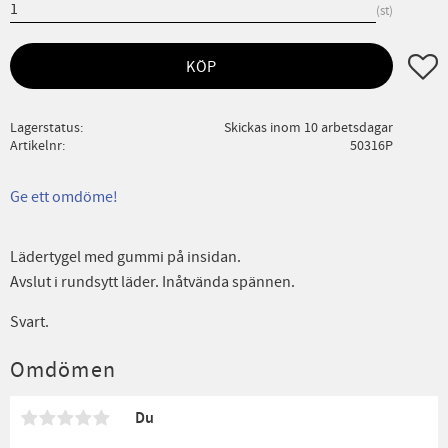
st
Lägg ti
KÖP
Lagerstatus
Skickas inom 10 arbetsdagar
Artikelnr
50316P
Ge ett omdöme!
Lädertygel med gummi på insidan.
Avslut i rundsytt läder. Inåtvända spännen.
Svart.
Omdömen
Du