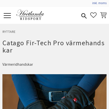
inkl. moms
Meny
FAVORIT
KUND
RYTTARE
Catago Fir-Tech Pro värmehands
kar
Värmeridhandskar