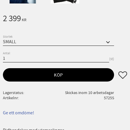
2 399
KR
Storlek
Antal
st
Lägg ti
KÖP
Lagerstatus
Skickas inom 10 arbetsdagar
Artikelnr
5725S
Ge ett omdöme!