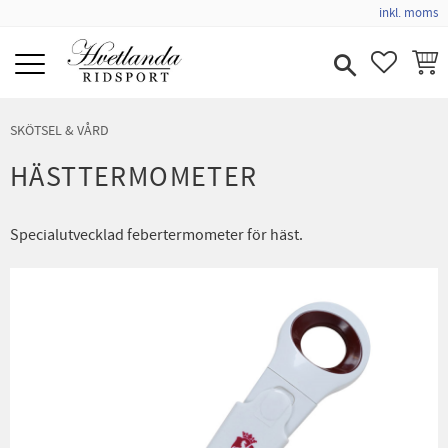
inkl. moms
Meny
FAVORIT
KUND
SKÖTSEL & VÅRD
HÄSTTERMOMETER
Specialutvecklad febertermometer för häst.