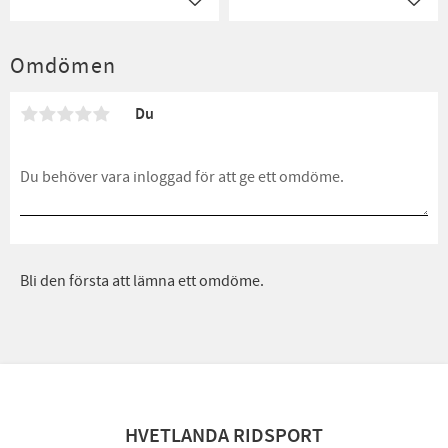
Lägg till i favoriter
Lägg t
Omdömen
Du
Bli den första att lämna ett omdöme.
HVETLANDA RIDSPORT