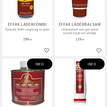
EFFAX LÄDERCOMBI
EFFAX LÄDERBALSAM
Flytande, fettfri rengöring av läder.
Läderbalsam som gör lädret
mycket mjukt och smidigt.
199
119
KR
KR
Lägg till i favoriter
Lägg t
INFO
INFO