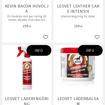
KEVIN BACON HOVOLJ
LEOVET LEATHER CAR
A
E INTENSIV
En hovkolja som ger näring till
Intensivrengöring för läder.
hoven, skyddar mot väta och
uttorkning och aktiverar
239
159
hovtillväxten.
KR
KR
Lägg till i favoriter
Lägg t
INFO
INFO
LEOVET LÄDERENGÖRI
LEOVET LÄDERBALSA
NG
M