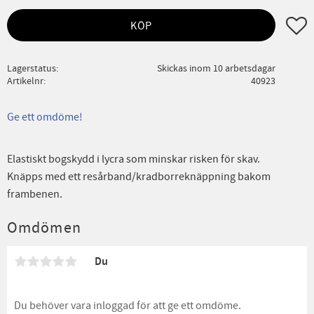
Lägg ti
KÖP
Lagerstatus
Skickas inom 10 arbetsdagar
Artikelnr
40923
Ge ett omdöme!
Elastiskt bogskydd i lycra som minskar risken för skav.
Knäpps med ett resårband/kradborreknäppning bakom
frambenen.
Omdömen
Du