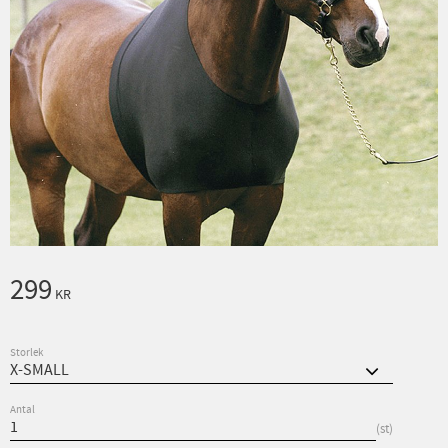
299
KR
Storlek
Antal
st