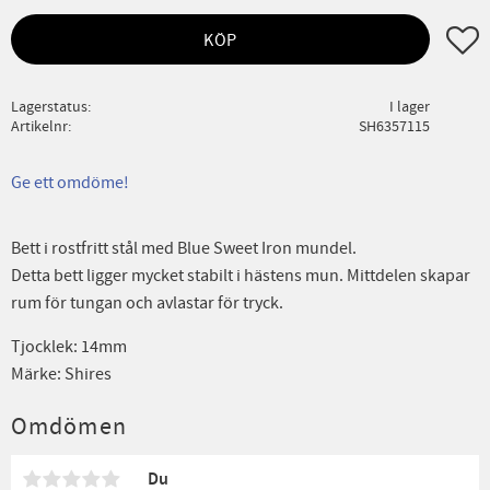
Lägg ti
KÖP
Lagerstatus
I lager
Artikelnr
SH6357115
Ge ett omdöme!
Bett i rostfritt stål med Blue Sweet Iron mundel.
Detta bett ligger mycket stabilt i hästens mun. Mittdelen skapar
rum för tungan och avlastar för tryck.
Tjocklek: 14mm
Märke: Shires
Omdömen
Du