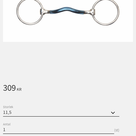
309
KR
Storlek
Antal
st