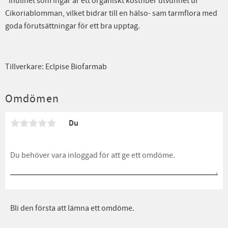
*Inulinet som ingår är ett organiskt kostfiber utvunnet ur
Cikoriablomman, vilket bidrar till en hälso- sam tarmflora med
goda förutsättningar för ett bra upptag.
Tillverkare: Eclpise Biofarmab
Omdömen
Du
Bli den första att lämna ett omdöme.