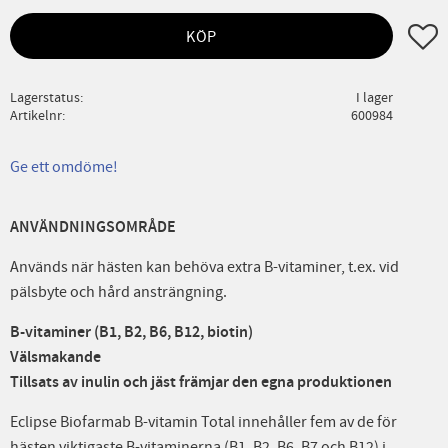
Lägg ti
KÖP
Lagerstatus
I lager
Artikelnr
600984
Ge ett omdöme!
ANVÄNDNINGSOMRÅDE
Används när hästen kan behöva extra B-vitaminer, t.ex. vid
pälsbyte och hård ansträngning.
B-vitaminer (B1, B2, B6, B12, biotin)
Välsmakande
Tillsats av inulin och jäst främjar den egna produktionen
Eclipse Biofarmab B-vitamin Total innehåller fem av de för
hästen viktigaste B-vitaminerna (B1, B2, B6, B7 och B12) i