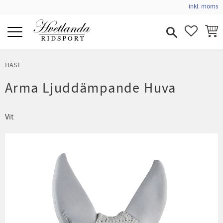
inkl. moms
Meny
FAVORIT
KUND
HÄST
Arma Ljuddämpande Huva
Vit