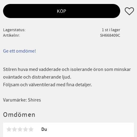
Lägg ti
KÖP
Lagerstatus
1 st i lager
Artikelnr
SH668409C
Ge ett omdöme!
Stilren huva med vadderade och isolerande öron som minskar
oväntade och distraherande ljud.
Följsam och välventilerad med fina detaljer.
Varumärke: Shires
Omdömen
Du