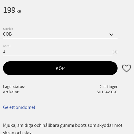
199
KR
Storlek
Antal
st
Lägg ti
KÖP
Lagerstatus
2 st i lager
Artikelnr
SH134V01-C
Ge ett omdöme!
Mjuka, smidiga och hållbara gummi boots som skyddar mot
skrap och slag.