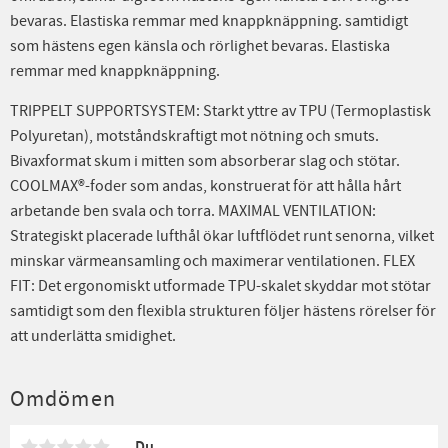
bevaras. Elastiska remmar med knappknäppning. samtidigt
som hästens egen känsla och rörlighet bevaras. Elastiska
remmar med knappknäppning.
TRIPPELT SUPPORTSYSTEM: Starkt yttre av TPU (Termoplastisk
Polyuretan), motståndskraftigt mot nötning och smuts.
Bivaxformat skum i mitten som absorberar slag och stötar.
COOLMAX®-foder som andas, konstruerat för att hålla hårt
arbetande ben svala och torra. MAXIMAL VENTILATION:
Strategiskt placerade lufthål ökar luftflödet runt senorna, vilket
minskar värmeansamling och maximerar ventilationen. FLEX
FIT: Det ergonomiskt utformade TPU-skalet skyddar mot stötar
samtidigt som den flexibla strukturen följer hästens rörelser för
att underlätta smidighet.
Omdömen
Du