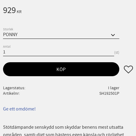
929
KR
Storlek
Antal
st
Lägg ti
KÖP
Lagerstatus
I lager
Artikelnr
SH192501P
Ge ett omdöme!
Stötdämpande senskydd som skyddar benens mest utsatta
områden, samti-digt som hästens egen känsla och rörlighet