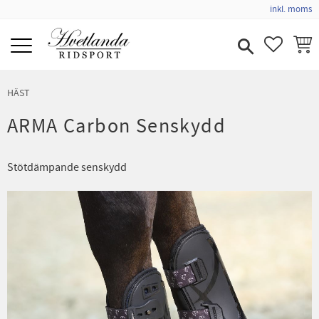
inkl. moms
Meny
FAVORIT
KUND
HÄST
ARMA Carbon Senskydd
Stötdämpande senskydd