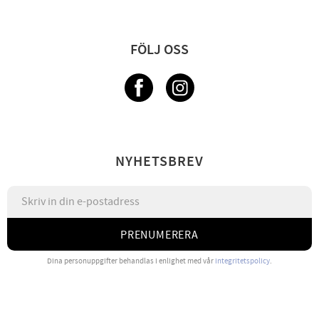
FÖLJ OSS
NYHETSBREV
PRENUMERERA
Dina personuppgifter behandlas i enlighet med vår
integritetspolicy
.