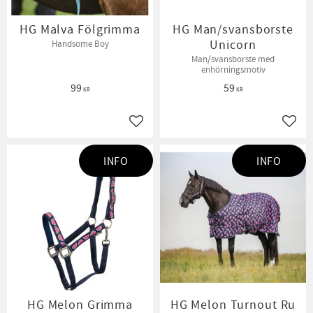
HG Malva Fölgrimma
HG Man/svansborste
Unicorn
Handsome Boy
Man/svansborste med
enhörningsmotiv
99
59
KR
KR
Lägg till i favoriter
Lägg t
INFO
INFO
HG Melon Grimma
HG Melon Turnout Ru