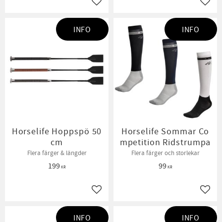
Lägg till i favoriter
Lägg t
INFO
INFO
Horselife Hoppspö 50
Horselife Sommar Co
cm
mpetition Ridstrumpa
Flera färger & längder
Flera färger och storlekar
199
99
KR
KR
Lägg till i favoriter
Lägg t
INFO
INFO