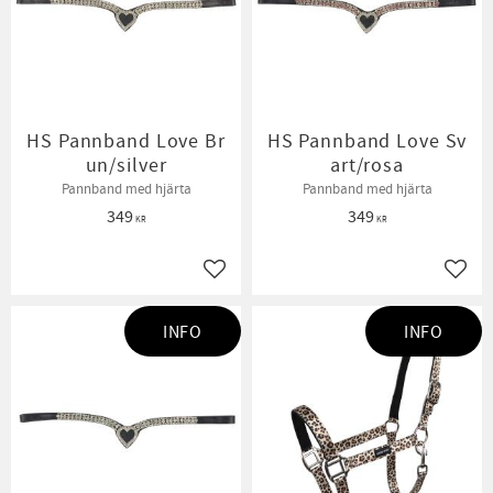
HS Pannband Love Br
HS Pannband Love Sv
un/silver
art/rosa
Pannband med hjärta
Pannband med hjärta
349
349
KR
KR
Lägg till i favoriter
Lägg t
INFO
INFO