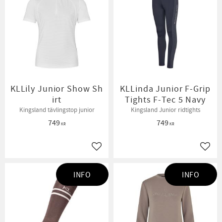
KLLily Junior Show Sh
KLLinda Junior F-Grip
irt
Tights F-Tec 5 Navy
Kingsland tävlingstop junior
Kingsland Junior ridtights
749
749
KR
KR
Lägg till i favoriter
Lägg t
INFO
INFO