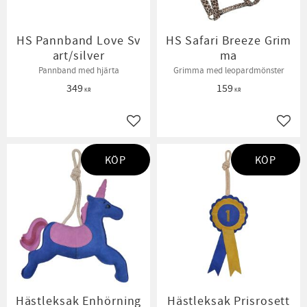
HS Pannband Love Sv
HS Safari Breeze Grim
art/silver
ma
Pannband med hjärta
Grimma med leopardmönster
349
159
KR
KR
Lägg till i favoriter
Lägg t
KÖP
KÖP
Hästleksak Enhörning
Hästleksak Prisrosett