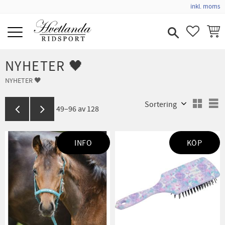
inkl. moms
Meny
FAVORIT
KUND
NYHETER 🖤
NYHETER 🖤
Välj sortering
V
49–
96
av
128
INFO
KÖP