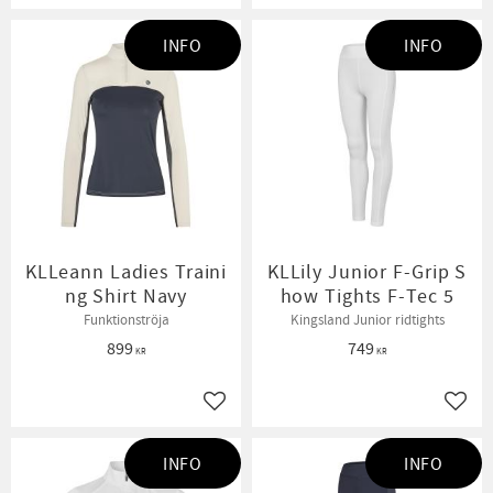
INFO
INFO
KLLeann Ladies Traini
KLLily Junior F-Grip S
ng Shirt Navy
how Tights F-Tec 5
Funktionströja
Kingsland Junior ridtights
899
749
KR
KR
Lägg till i favoriter
Lägg t
INFO
INFO