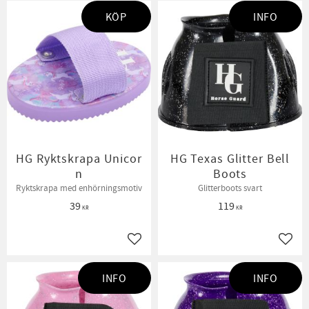
KÖP
INFO
HG Ryktskrapa Unicor
HG Texas Glitter Bell
n
Boots
Ryktskrapa med enhörningsmotiv
Glitterboots svart
39
119
KR
KR
Lägg till i favoriter
Lägg t
INFO
INFO