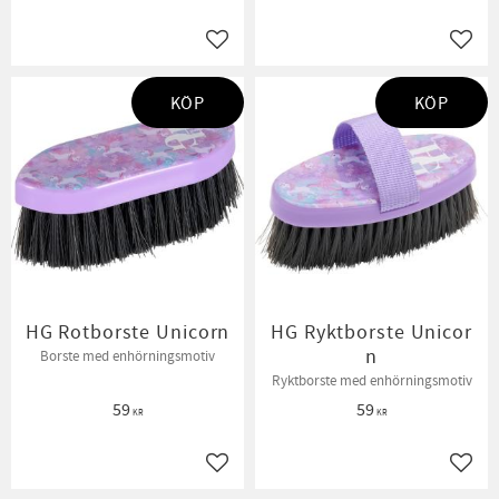
Lägg till i favoriter
Lägg t
KÖP
KÖP
HG Rotborste Unicorn
HG Ryktborste Unicor
n
Borste med enhörningsmotiv
Ryktborste med enhörningsmotiv
59
59
KR
KR
Lägg till i favoriter
Lägg t