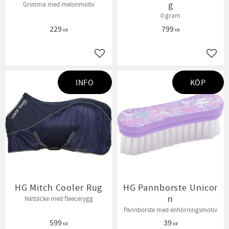
g
Grimma med melonmotiv
0 gram
229
799
KR
KR
Lägg till i favoriter
Lägg t
INFO
KÖP
HG Mitch Cooler Rug
HG Pannborste Unicor
n
Nättäcke med fleecerygg
Pannborste med enhörningsmotiv
599
39
KR
KR