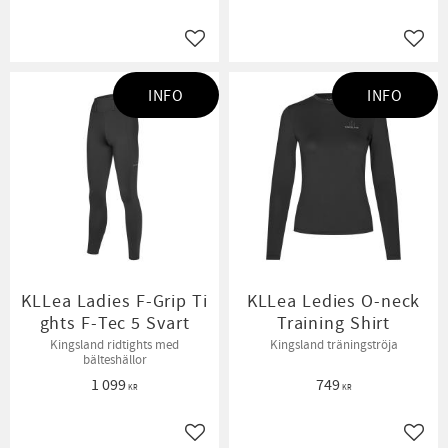
Lägg till i favoriter
Lägg t
INFO
INFO
KLLea Ladies F-Grip Ti
KLLea Ledies O-neck
ghts F-Tec 5 Svart
Training Shirt
Kingsland ridtights med
Kingsland träningströja
bälteshällor
1 099
749
KR
KR
Lägg till i favoriter
Lägg t