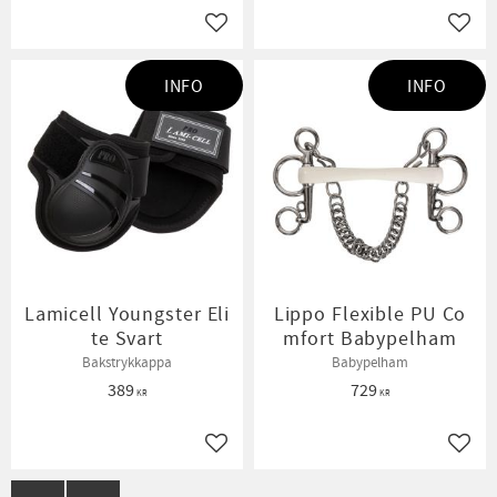
Lägg till i favoriter
Lägg t
INFO
INFO
Lamicell Youngster Eli
Lippo Flexible PU Co
te Svart
mfort Babypelham
Bakstrykkappa
Babypelham
389
729
KR
KR
Lägg till i favoriter
Lägg t