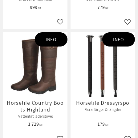
999
779
KR
KR
Lägg till i favoriter
Lägg t
INFO
INFO
Horselife Country Boo
Horselife Dressyrspö
ts Highland
Flera färger & längder
Vattentät läderstövel
1 729
179
KR
KR