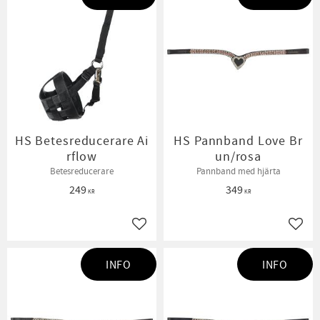
HS Betesreducerare Ai
HS Pannband Love Br
rflow
un/rosa
Betesreducerare
Pannband med hjärta
249
349
KR
KR
Lägg till i favoriter
Lägg t
INFO
INFO