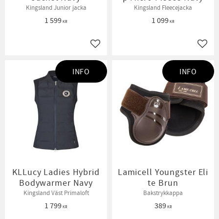
Kingsland Junior jacka
Kingsland Fleecejacka
1 599
1 099
KR
KR
Lägg till i favoriter
Lägg t
INFO
INFO
KLLucy Ladies Hybrid
Lamicell Youngster Eli
Bodywarmer Navy
te Brun
Kingsland Väst Primaloft
Bakstrykkappa
1 799
389
KR
KR