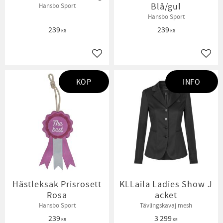
Blå/gul
Hansbo Sport
Hansbo Sport
239
239
KR
KR
Lägg till i favoriter
Lägg t
KÖP
INFO
Hästleksak Prisrosett
KLLaila Ladies Show J
Rosa
acket
Hansbo Sport
Tävlingskavaj mesh
239
3 299
KR
KR