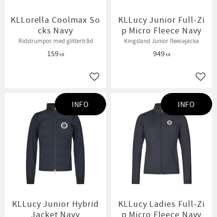
KLLorella Coolmax So
KLLucy Junior Full-Zi
cks Navy
p Micro Fleece Navy
Ridstrumpor med glittertråd
Kingsland Junior fleecejacka
159
949
KR
KR
Lägg till i favoriter
Lägg t
INFO
INFO
KLLucy Junior Hybrid
KLLucy Ladies Full-Zi
Jacket Navy
p Micro Fleece Navy