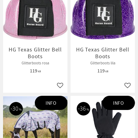
HG Texas Glitter Bell
HG Texas Glitter Bell
Boots
Boots
Glitterboots rosa
Glitterboots lila
119
119
KR
KR
Lägg till i favoriter
Lägg t
INFO
INFO
30
36
%
%