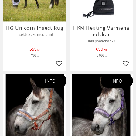
HG Unicorn Insect Rug
HKM Heating Värmeha
ndskar
Insektstäcke med print
Inkl powerbanks
559
699
KR
KR
799
1 099
KR
KR
Lägg till i favoriter
Lägg t
INFO
INFO