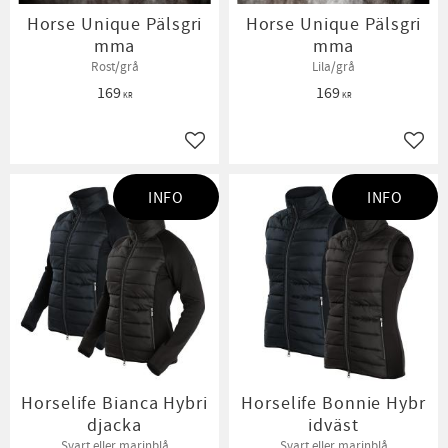
Horse Unique Pälsgri
Horse Unique Pälsgri
mma
mma
Rost/grå
Lila/grå
169
169
KR
KR
Lägg till i favoriter
Lägg t
INFO
INFO
Horselife Bianca Hybri
Horselife Bonnie Hybr
djacka
idväst
Svart eller marinblå
Svart eller marinblå