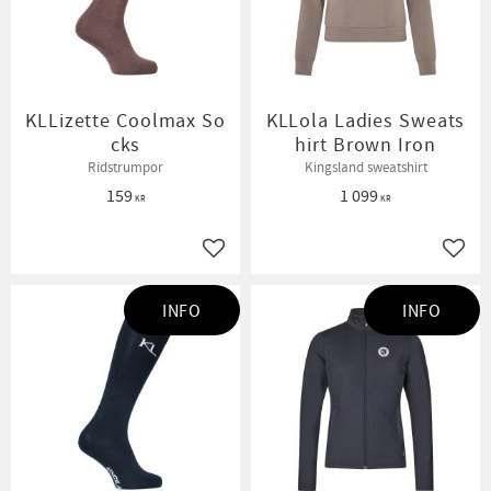
KLLizette Coolmax So
KLLola Ladies Sweats
cks
hirt Brown Iron
Ridstrumpor
Kingsland sweatshirt
159
1 099
KR
KR
Lägg till i favoriter
Lägg t
INFO
INFO