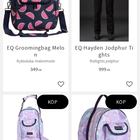
EQ Groomingbag Melo
EQ Hayden Jodphur Ti
n
ghts
Ryktväska melonmotiv
Ridtights jodphur
349
999
KR
KR
Lägg till i favoriter
Lägg t
KÖP
KÖP