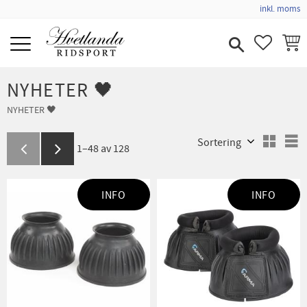
inkl. moms
Meny
FAVORIT
KUND
NYHETER 🖤
NYHETER 🖤
Välj sortering
V
1–
48
av
128
INFO
INFO