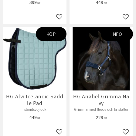
399
449
KR
KR
Lägg till i favoriter
Lägg t
KÖP
INFO
HG Alvi Icelandic Sadd
HG Anabel Grimma Na
le Pad
vy
Islandsvojlock
Grimma med fleece och kristaller
449
229
KR
KR
Lägg till i favoriter
Lägg t