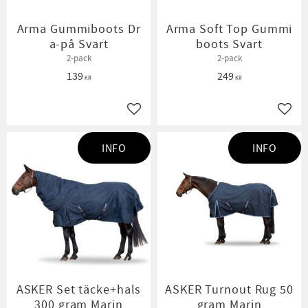
Arma Gummiboots Dr
Arma Soft Top Gummi
a-på Svart
boots Svart
2-pack
2-pack
139
249
KR
KR
Lägg till i favoriter
Lägg t
INFO
INFO
ASKER Set täcke+hals
ASKER Turnout Rug 50
300 gram Marin
gram Marin