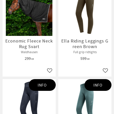
Economic Fleece Neck
Ella Riding Leggings G
Rug Svart
reen Brown
Waldhausen
Full grip ridtights
299
599
KR
KR
Lägg till i favoriter
Lägg t
INFO
INFO