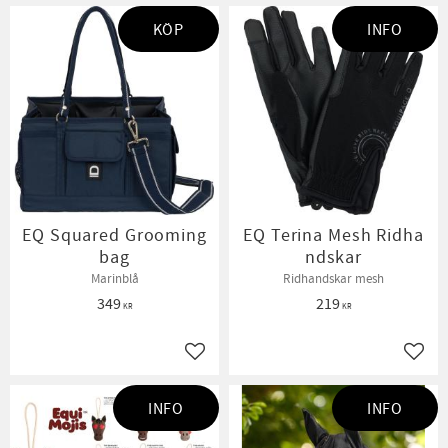
KÖP
INFO
EQ Squared Grooming
EQ Terina Mesh Ridha
bag
ndskar
Marinblå
Ridhandskar mesh
349
219
KR
KR
Lägg till i favoriter
Lägg t
INFO
INFO