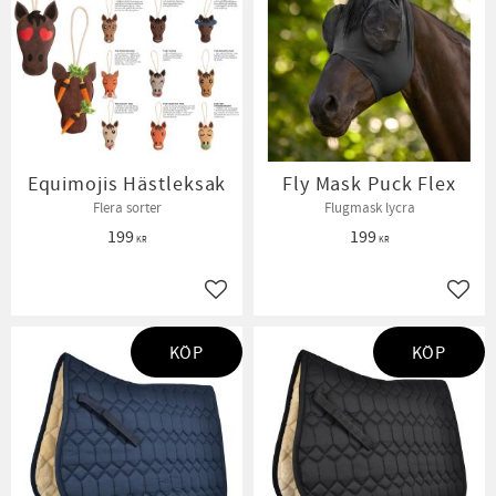
Equimojis Hästleksak
Fly Mask Puck Flex
Flera sorter
Flugmask lycra
199
199
KR
KR
Lägg till i favoriter
Lägg t
KÖP
KÖP