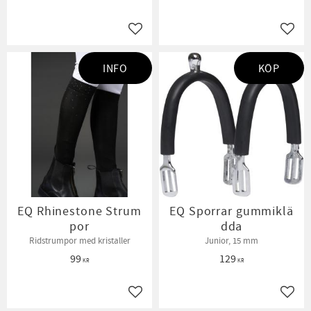
Lägg till i favoriter
Lägg t
INFO
KÖP
EQ Rhinestone Strum
EQ Sporrar gummiklä
por
dda
Ridstrumpor med kristaller
Junior, 15 mm
99
129
KR
KR
Lägg till i favoriter
Lägg t