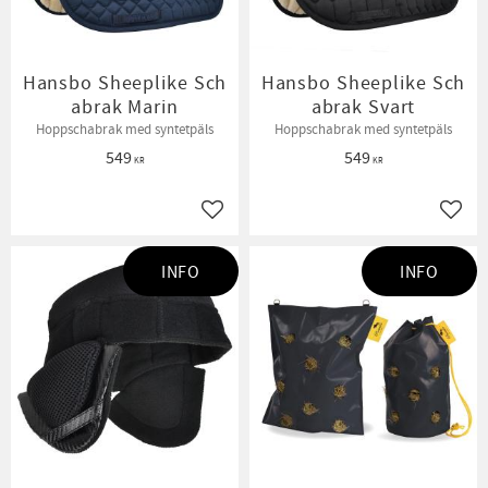
Hansbo Sheeplike Sch
Hansbo Sheeplike Sch
abrak Marin
abrak Svart
Hoppschabrak med syntetpäls
Hoppschabrak med syntetpäls
549
549
KR
KR
Lägg till i favoriter
Lägg t
INFO
INFO