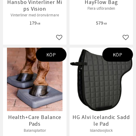
Hansbo Vinterliner Mi
HayFlow Bag
ps Vision
Flera utföranden
Vinterliner med öronvärmare
179
579
KR
KR
Lägg till i favoriter
Lägg t
KÖP
KÖP
Health+Care Balance
HG Alvi Icelandic Sadd
Pads
le Pad
Balansplattor
Islandsvojlock