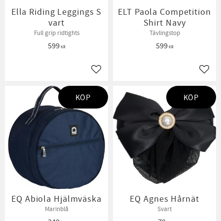
Ella Riding Leggings S
ELT Paola Competition
vart
Shirt Navy
Full grip ridtights
Tävlingstop
599
599
KR
KR
Lägg till i favoriter
Lägg t
KÖP
KÖP
EQ Abiola Hjälmväska
EQ Agnes Hårnät
Marinblå
Svart