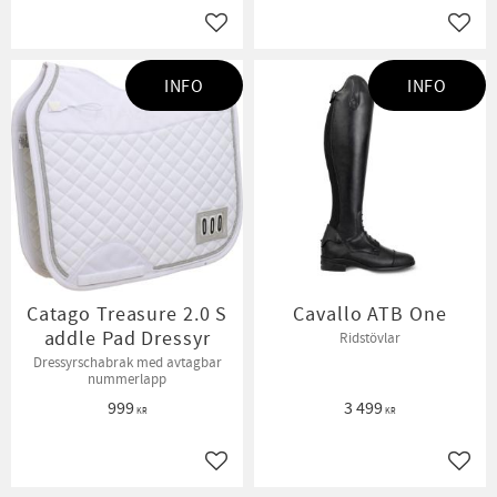
Lägg till i favoriter
Lägg t
INFO
INFO
Catago Treasure 2.0 S
Cavallo ATB One
addle Pad Dressyr
Ridstövlar
Dressyrschabrak med avtagbar
nummerlapp
999
3 499
KR
KR
Lägg till i favoriter
Lägg t