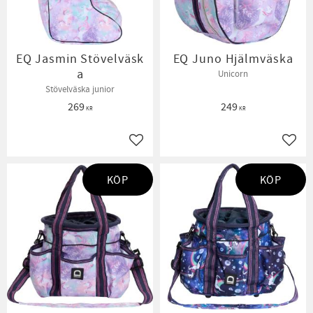
EQ Jasmin Stövelväsk
EQ Juno Hjälmväska
a
Unicorn
Stövelväska junior
269
249
KR
KR
Lägg till i favoriter
Lägg t
KÖP
KÖP