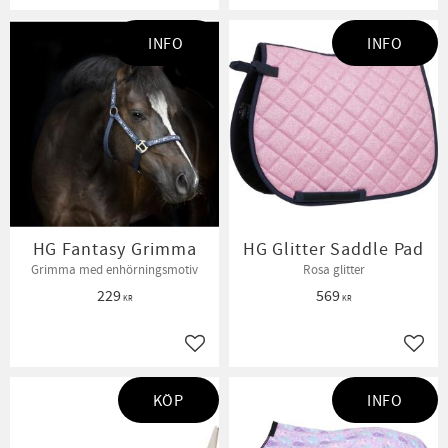
INFO
INFO
HG Fantasy Grimma
HG Glitter Saddle Pad
Grimma med enhörningsmotiv
Rosa glitter
229
569
KR
KR
Lägg till i favoriter
Lägg t
KÖP
INFO