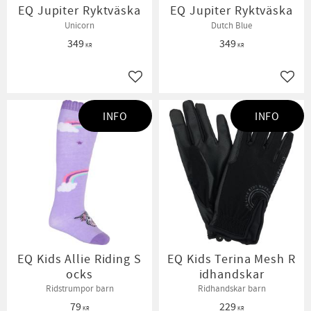
EQ Jupiter Ryktväska
EQ Jupiter Ryktväska
Unicorn
Dutch Blue
349
349
KR
KR
Lägg till i favoriter
Lägg t
INFO
INFO
EQ Kids Allie Riding S
EQ Kids Terina Mesh R
ocks
idhandskar
Ridstrumpor barn
Ridhandskar barn
79
229
KR
KR