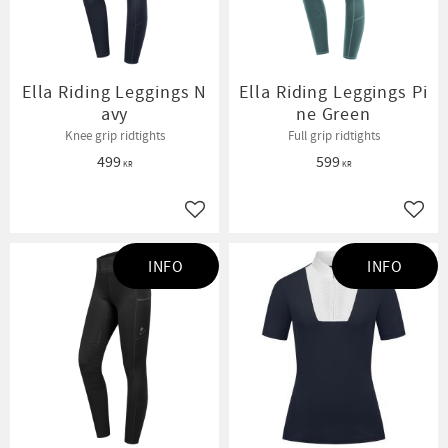
Ella Riding Leggings N
Ella Riding Leggings Pi
avy
ne Green
Knee grip ridtights
Full grip ridtights
499
599
KR
KR
Lägg till i favoriter
Lägg t
INFO
INFO