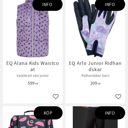
INFO
INFO
EQ Alana Kids Waistco
EQ Arlo Junior Ridhan
at
dskar
Vadderad väst junior
Ridhandskar barn
599
209
KR
KR
Lägg till i favoriter
Lägg t
KÖP
INFO