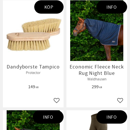
KÖP
INFO
Dandyborste Tampico
Economic Fleece Neck
Rug Night Blue
Protector
Waldhausen
149
299
KR
KR
Lägg till i favoriter
Lägg t
INFO
INFO