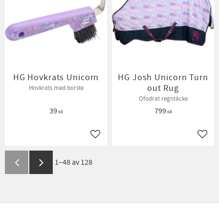
HG Hovkrats Unicorn
HG Josh Unicorn Turn
out Rug
Hovkrats med borste
Ofodrat regntäcke
39
799
KR
KR
Lägg till i favoriter
Lägg t
1–
48
av
128